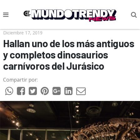
NOTICIAS
Diciembre 17, 2019
Hallan uno de los más antiguos
CULTURA POP
y completos dinosaurios
CIENCIA Y TECNOLOGÍA
carnívoros del Jurásico
VIDA
Compartir por:
SOCIEDAD
CULTURIZANDO.COM