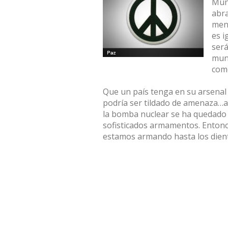
Mund
abr
ment
es i
será
mund
come
Que un país tenga en su arsenal
podría ser tildado de amenaza…a
la bomba nuclear se ha quedado 
sofisticados armamentos. Entonc
estamos armando hasta los dien