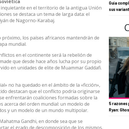
 Soviética
Guía compl
inquietante en el territorio de la antigua Unión
sus varian
siones se destaca un tema de larga data: el
aiyán de Nagorno-Karabaj.
o próximo, los países africanos mantendrán de
apa mundial.
flictos en el continente será la rebelión de
nómade que desde hace años lucha por su propio
vido en unidades de elite de Muammar Gaddafi.
al» no ha quedado en el ámbito de la «ficción»,
ido destacan que el conflicto podría originarse
y se enfrentarán coaliciones formadas sobre la
es acerca del orden mundial: un modelo de
5 razones 
ados y un modelo de un mundo multipolar.
Ryan: Ghos
Mahatma Gandhi, en donde sea que se
ortar el grado de descomposición de los mismos,