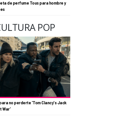
eta de perfume Tous para hombre y
tes
CULTURA POP
para no perderte 'Tom Clancy's Jack
t War'