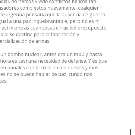
ial, no hemos vivido conflictos bélicos tan
asadores como estos nuevamente, cualquier
e ingenua pensaría que la ausencia de guerra
gual a una paz inquebrantable, pero no es ni
 así mientras cuantiosas cifras del presupuesto
ial se destine para la fabricación y
rcialización de armas.
 un bomba nuclear, antes era un tabú y hasta
hora es casi una necesidad de defensa. Y es que
en pañales con la creación de nuevos y más
es no se puede hablar de paz, cundo nos
tes.
L