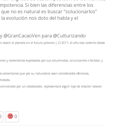
mpotencia. Si bien las diferencias entre los
que no es natural es buscar “solucionarlos”
 la evolución nos doto del habla y el
ay
@GranCacaoVen
para
@Culturizando
an abatir al planeta en el futuro próximo | 2) 2011, el año mas violento desde
ones y comentarios expresados por sus columnistas, anunciantes o foristas; y
os comentarios que por su naturaleza sean considerados ofensivos,
 tratada.
inistrado por un colaborador, representará algún tipo de relación laboral
0
0