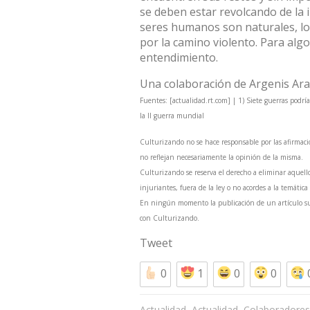
se deben estar revolcando de la i
seres humanos son naturales, lo 
por la camino violento. Para algo
entendimiento.
Una colaboración de Argenis Ar
Fuentes: [actualidad.rt.com] | 1) Siete guerras podrí
la II guerra mundial
Culturizando no se hace responsable por las afirmaci
no reflejan necesariamente la opinión de la misma.
Culturizando se reserva el derecho a eliminar aquell
injuriantes, fuera de la ley o no acordes a la temática
En ningún momento la publicación de un artículo sum
con Culturizando.
Tweet
0
1
0
0
,
,
Actualidad
Actualidad
Colaboradores