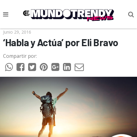
NOTICIAS
Junio 29, 2016
‘Habla y Actúa’ por Eli Bravo
CULTURA POP
Compartir por:
CIENCIA Y TECNOLOGÍA
VIDA
SOCIEDAD
CULTURIZANDO.COM