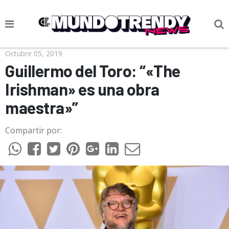
NOTICIAS
Octubre 05, 2019
Guillermo del Toro: “«The
CULTURA POP
Irishman» es una obra
CIENCIA Y TECNOLOGÍA
maestra»”
VIDA
Compartir por:
SOCIEDAD
CULTURIZANDO.COM