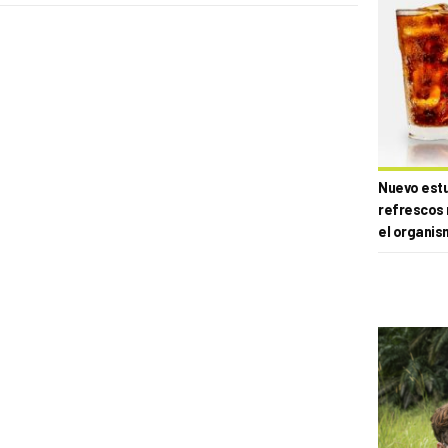
Nuevo estud
refrescos 
el organis