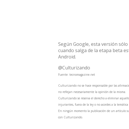
Según Google, esta versión sólo
cuando salga de la etapa beta est
Android.
@Culturizando
Fuente:
tecnomagazine.net
Culturizando no se hace responsable por las afirmaci
no reflejan necesariamente la opinión de la misma.
Culturizando se reserva el derecho a eliminar aquell
injuriantes, fuera de la ley o no acordes a la temática
En ningún momento la publicación de un artículo sum
con Culturizando.