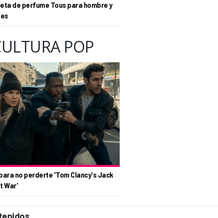
eta de perfume Tous para hombre y
tes
CULTURA POP
para no perderte 'Tom Clancy's Jack
t War'
tenidos