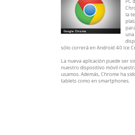
PC d
Chro
la t
plat
para
una 
disp
sólo correrá en Android 4.0 Ice 
La nueva aplicación puede ser s
nuestro dispositivo móvil nuest
usamos. Además, Chrome ha sido 
tablets como en smartphones.