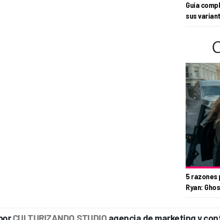
Guía compl
sus varian
5 razones 
Ryan: Ghos
por
CULTURIZANDO.STUDIO
agencia de marketing y con