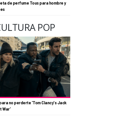
eta de perfume Tous para hombre y
tes
CULTURA POP
para no perderte 'Tom Clancy's Jack
t War'