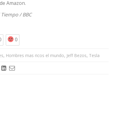
o de Amazon.
l Tiempo
/
BBC
0
0
,
,
,
es
Hombres mas ricos el mundo
Jeff Bezos
Tesla