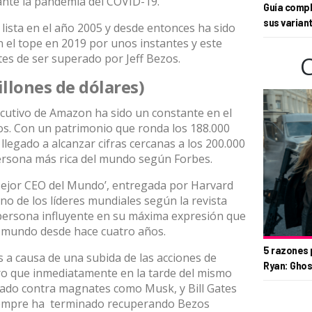
ante la pandemia del COVID-19.
Guía compl
sus varian
 lista en el año 2005 y desde entonces ha sido
n el tope en 2019 por unos instantes y este
es de ser superado por Jeff Bezos.
illones de dólares)
jecutivo de Amazon ha sido un constante en el
años. Con un patrimonio que ronda los 188.000
llegado a alcanzar cifras cercanas a los 200.000
 persona más rica del mundo según Forbes.
Mejor CEO del Mundo’, entregada por Harvard
o de los líderes mundiales según la revista
persona influyente en su máxima expresión que
del mundo desde hace cuatro años.
5 razones 
 a causa de una subida de las acciones de
Ryan: Ghos
ro que inmediatamente en la tarde del mismo
chado contra magnates como Musk, y Bill Gates
siempre ha terminado recuperando Bezos