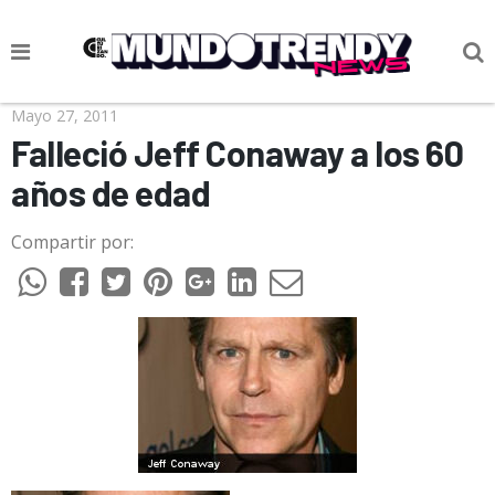
NOTICIAS
Mayo 27, 2011
Falleció Jeff Conaway a los 60
CULTURA POP
años de edad
CIENCIA Y TECNOLOGÍA
Compartir por:
VIDA
SOCIEDAD
CULTURIZANDO.COM