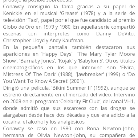
Conaway consiguió la fama gracias a su papel de
Kenickie en el musical ‘Grease’ (1978) y a la serie de
televisión ‘Taxi’, papel por el que fue candidato al premio
Globo de Oro en 1979 y 1980. En aquella serie compartió
escenas con intérpretes como Danny DeVito,
Christopher Lloyd y Andy Kaufman.
En la pequeña pantalla también destacaron sus
apariciones en ‘Happy Days’, ‘The Mary Tyler Moore
Show’, ‘Barnaby Jones’, ‘Kojak’ y ‘Babylon 5’. Otros títulos
cinematográficos en los que intervino son ‘Elvira,
Mistress Of The Dark’ (1988), ‘Jawbreaker’ (1999) o ‘Do
You Want To Know A Secret’ (2001).
Dirigió una película, ‘Bikini Summer II’ (1992), aunque se
estrenó directamente en el mercado del vídeo. Intervino
en 2008 en el programa ‘Celebrity Fit Club’, del canal VH1,
donde admitió que sus escarceos con las drogas se
alargaban desde hace dos décadas y que era adicto a la
cocaína, el alcohol y los analgésicos.
Conaway se casó en 1980 con Rona Newton-John,
hermana de Olivia Newton-John, su compañera de