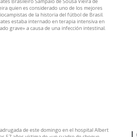
ates Brasileiro Sampaio de Sousa Vieira de
eira quien es considerado uno de los mejores
ocampistas de la historia del fútbol de Brasil.
ates estaba internado en terapia intensiva en
ado grave» a causa de una infección intestinal.
madrugada de este domingo en el hospital Albert
L
 los 57 años víctima de «un cuadro de choque