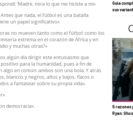
espondí: ‘Madre, mira lo que me hiciste a mí»
Guía compl
sus varian
. Antes que nada, el fútbol es una batalla
ene un papel significativo».
ras no mueven tanto como el fútbol: como los
a miseria extrema en el corazón de África y en
idio y muchas otras?»
s algún día dirigir este entusiasmo que
 positivo para la humanidad, pues a fin de
nen algo en común: ambos son una bola. Y atrás
, blancos y negros, altos y bajos, flacos o
odos a fantasear sobre su propia vida».
r».
on democracia».
5 razones 
Ryan: Ghos