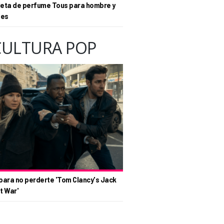
eta de perfume Tous para hombre y
tes
CULTURA POP
para no perderte 'Tom Clancy's Jack
t War'