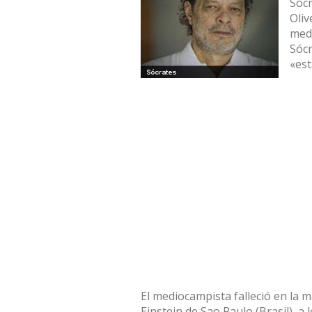
Sócr
Oliv
medi
Sócr
«est
El mediocampista falleció en la 
Einstein de Sao Paulo (Brasil), a