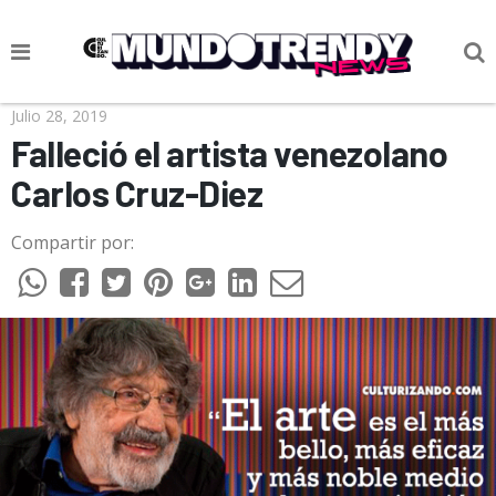
NOTICIAS
Julio 28, 2019
Falleció el artista venezolano
CULTURA POP
Carlos Cruz-Diez
CIENCIA Y TECNOLOGÍA
Compartir por:
VIDA
SOCIEDAD
CULTURIZANDO.COM