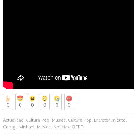
0
0
0
0
0
0
,
,
,
,
,
Actualidad
Cultura Pop
Música
Cultura Pop
Entretenimiento
,
,
,
George Michael
Música
Noticias
QEPD