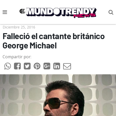
NOTICIAS
Diciembre 25, 2016
Falleció el cantante británico
CULTURA POP
George Michael
CIENCIA Y TECNOLOGÍA
Compartir por:
VIDA
SOCIEDAD
CULTURIZANDO.COM