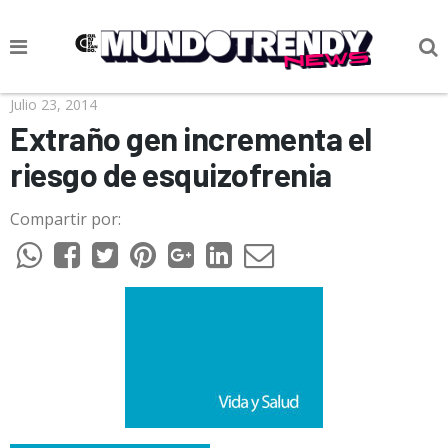
NOTICIAS
Julio 23, 2014
Extraño gen incrementa el
CULTURA POP
riesgo de esquizofrenia
CIENCIA Y TECNOLOGÍA
Compartir por:
VIDA
SOCIEDAD
CULTURIZANDO.COM