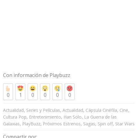
Con información de
Playbuzz
0
1
0
0
0
0
,
,
,
,
,
Actualidad
Series y Películas
Actualidad
Cápsula Cinéfila
Cine
,
,
,
Cultura Pop
Entretenimiento
Han Solo
La Guerra de las
,
,
,
,
,
Galaxias
PlayBuzz
Próximos Estrenos
Sagas
Spin off
Star Wars
Compartir por: