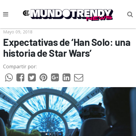
NOTICIAS
Mayo 09, 2018
Expectativas de ‘Han Solo: una
CULTURA POP
historia de Star Wars’
CIENCIA Y TECNOLOGÍA
Compartir por:
VIDA
SOCIEDAD
CULTURIZANDO.COM