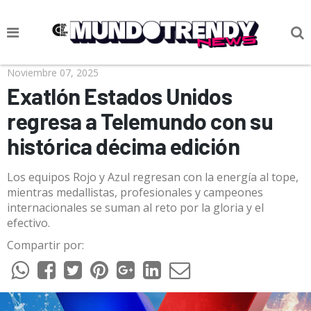
NOTICIAS
Noviembre 07, 2025
Exatlón Estados Unidos
CULTURA POP
regresa a Telemundo con su
CIENCIA Y TECNOLOGÍA
histórica décima edición
VIDA
Los equipos Rojo y Azul regresan con la energía al tope,
SOCIEDAD
mientras medallistas, profesionales y campeones
internacionales se suman al reto por la gloria y el
CULTURIZANDO.COM
efectivo.
Compartir por: