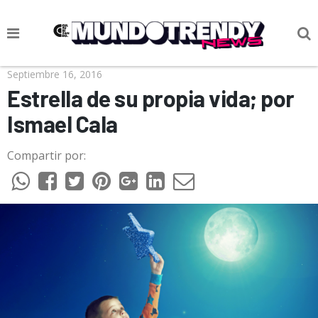
NOTICIAS
Septiembre 16, 2016
Estrella de su propia vida; por
CULTURA POP
Ismael Cala
CIENCIA Y TECNOLOGÍA
Compartir por:
VIDA
SOCIEDAD
CULTURIZANDO.COM