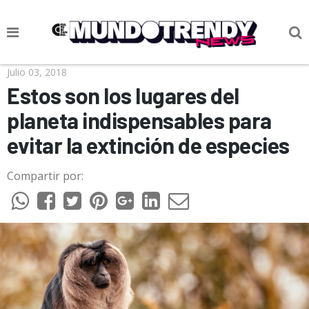
NOTICIAS
Julio 03, 2018
Estos son los lugares del
CULTURA POP
planeta indispensables para
CIENCIA Y TECNOLOGÍA
evitar la extinción de especies
VIDA
Compartir por:
SOCIEDAD
CULTURIZANDO.COM