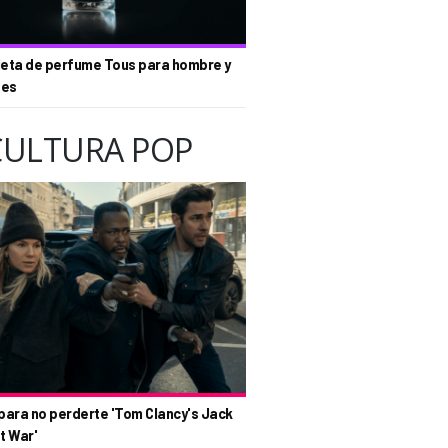
eta de perfume Tous para hombre y
tes
CULTURA POP
para no perderte 'Tom Clancy's Jack
t War'