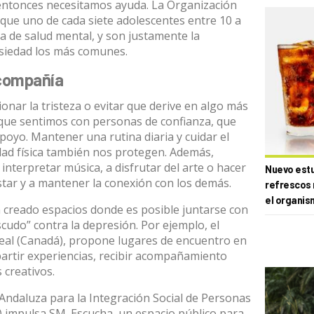
entonces necesitamos ayuda. La
Organización
que uno de cada siete adolescentes entre 10 a
 de salud mental, y son justamente la
nsiedad los más comunes.
 compañía
nar la tristeza o evitar que derive en algo más
lo que sentimos con personas de confianza, que
oyo. Mantener una rutina diaria y cuidar el
idad física también nos protegen. Además,
o interpretar música, a disfrutar del arte o hacer
Nuevo estud
star y a mantener la conexión con los demás.
refrescos 
el organis
n creado espacios donde es posible juntarse con
cudo” contra la depresión. Por ejemplo, el
eal (Canadá), propone lugares de encuentro en
artir experiencias, recibir acompañamiento
 creativos.
 Andaluza para la Integración Social de Personas
) impulsa
SM_Escucha
, un espacio público para