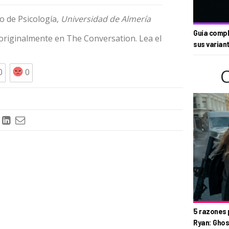
co de Psicología,
Universidad de Almería
Guía compl
o originalmente en
The Conversation
. Lea el
sus varian
0
0
5 razones 
Ryan: Ghos