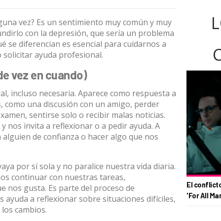
L
alguna vez? Es un sentimiento muy común y muy
dirlo con la depresión, que sería un problema
é se diferencian es esencial para cuidarnos a
solicitar ayuda profesional.
(de vez en cuando)
l, incluso necesaria
. Aparece como respuesta a
tes, como una discusión con un amigo, perder
amen, sentirse solo o recibir malas noticias.
y nos invita a reflexionar o a pedir ayuda. A
on alguien de confianza o hacer algo que nos
vaya por sí sola y no paralice nuestra vida diaria.
os continuar con nuestras tareas,
El conflict
ue nos gusta. Es parte del proceso de
'For All Ma
ayuda a reflexionar sobre situaciones difíciles,
 los cambios.