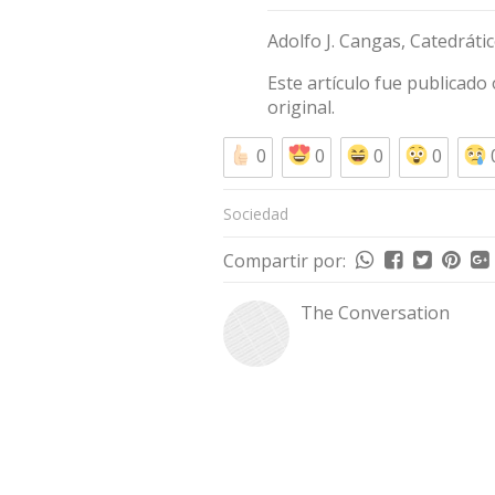
Adolfo J. Cangas
, Catedráti
Este artículo fue publicad
original
.
0
0
0
0
Sociedad
Compartir por:
The Conversation