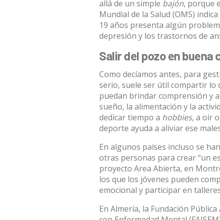
allá de un simple
bajón
, porque 
Mundial de la Salud
(OMS) indica 
19 años presenta algún problema
depresión y los trastornos de a
Salir del pozo en buena
Como decíamos antes, para gestio
serio, suele ser útil compartir 
puedan brindar comprensión y ap
sueño, la alimentación y la activ
dedicar tiempo a
hobbies
, a oír 
deporte ayuda a aliviar ese male
En algunos países incluso se ha
otras personas para crear “un es
proyecto
Area Abierta
, en Montr
los que los jóvenes pueden comp
emocional y participar en talleres
En Almería, la Fundación Pública
con Enfermedad Mental (FAISEM