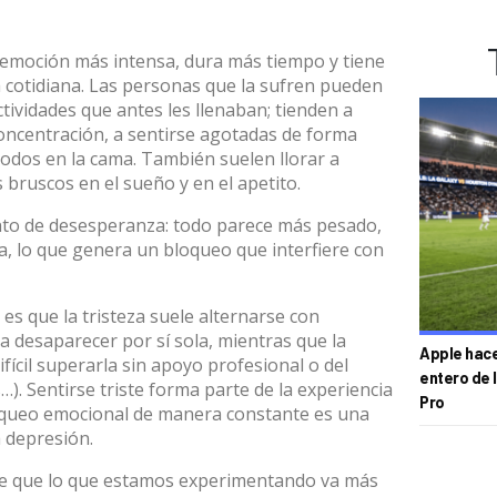
 emoción más intensa, dura más tiempo y tiene
 cotidiana
. Las personas que la sufren pueden
ctividades que antes les llenaban; tienden a
 concentración, a sentirse agotadas de forma
iodos en la cama. También suelen llorar a
ruscos en el sueño y en el apetito.
nto de desesperanza: todo parece más pesado,
lara, lo que genera un bloqueo que interfiere con
 es que la tristeza suele alternarse con
 desaparecer por sí sola, mientras que la
Apple hace 
fícil superarla sin apoyo profesional o del
entero de 
). Sentirse triste forma parte de la experiencia
Pro
oqueo emocional de manera constante es una
 depresión.
de que lo que estamos experimentando va más