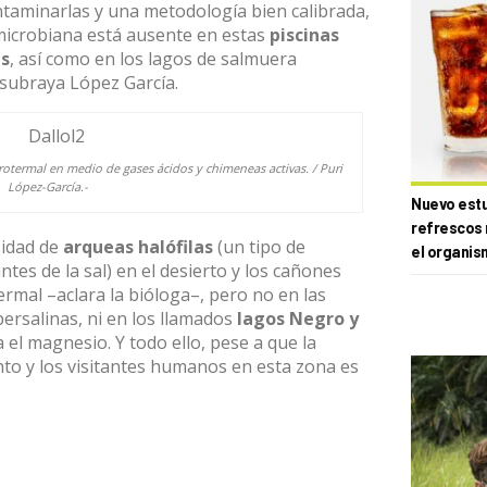
taminarlas y una metodología bien calibrada,
icrobiana está ausente en estas
piscinas
as
, así como en los lagos de salmuera
 subraya López García.
rotermal en medio de gases ácidos y chimeneas activas. / Puri
López-García.-
Nuevo estud
refrescos 
sidad de
arqueas halófilas
(un tipo de
el organis
es de la sal) en el desierto y los cañones
termal –aclara la bióloga–, pero no en las
persalinas, ni en los llamados
lagos Negro y
el magnesio. Y todo ello, pese a que la
nto y los visitantes humanos en esta zona es