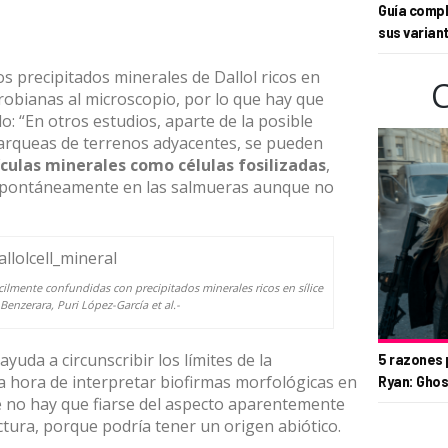
Guía compl
sus varian
s precipitados minerales de Dallol ricos en
crobianas al microscopio, por lo que hay que
do: “En otros estudios, aparte de la posible
arqueas de terrenos adyacentes, se pueden
culas minerales como células fosilizadas
,
spontáneamente en las salmueras aunque no
cilmente confundidas con precipitados minerales ricos en sílice
 Benzerara, Puri López-García et al.-
yuda a circunscribir los límites de la
5 razones 
la hora de interpretar biofirmas morfológicas en
Ryan: Ghos
que no hay que fiarse del aspecto aparentemente
uctura, porque podría tener un origen abiótico.