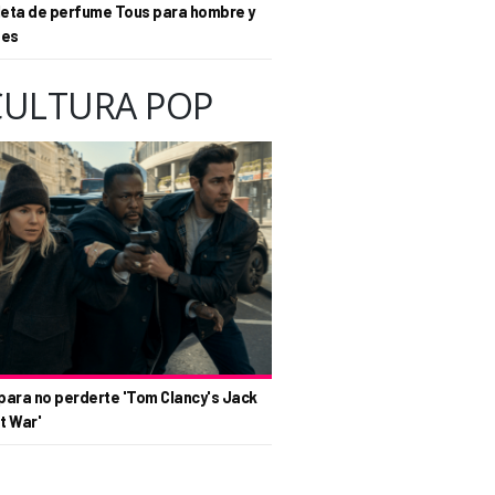
eta de perfume Tous para hombre y
tes
CULTURA POP
para no perderte 'Tom Clancy's Jack
t War'