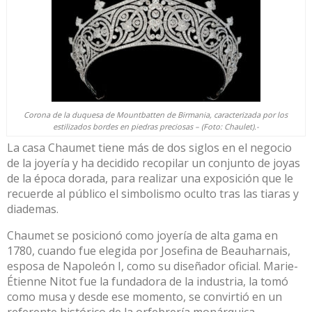
Corona de la duquesa de Mountbatten de Birmania, caracterizada por los
estilizados bordes en piedras preciosas – (Foto: Chaulet).-
La casa Chaumet tiene más de dos siglos en el negocio
de la joyería y ha decidido recopilar un conjunto de joyas
de la época dorada, para realizar una exposición que le
recuerde al público el simbolismo oculto tras las tiaras y
diademas.
Chaumet se posicionó como joyería de alta gama en
1780, cuando fue elegida por Josefina de Beauharnais,
esposa de Napoleón I, como su diseñador oficial. Marie-
Étienne Nitot fue la fundadora de la industria, la tomó
como musa y desde ese momento, se convirtió en un