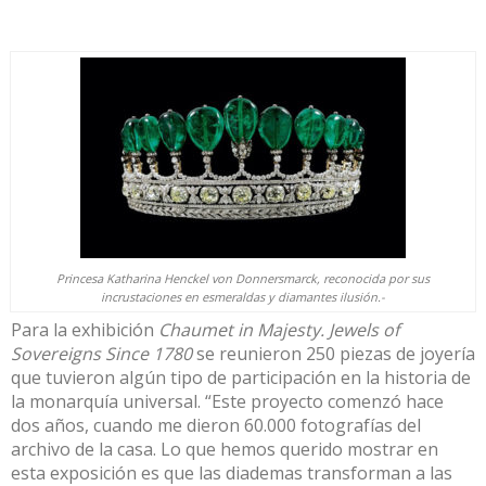
Princesa Katharina Henckel von Donnersmarck, reconocida por sus
incrustaciones en esmeraldas y diamantes ilusión.-
Para la exhibición
Chaumet in Majesty. Jewels of
Sovereigns Since 1780
se reunieron 250 piezas de joyería
que tuvieron algún tipo de participación en la historia de
la monarquía universal. “Este proyecto comenzó hace
dos años, cuando me dieron 60.000 fotografías del
archivo de la casa. Lo que hemos querido mostrar en
esta exposición es que las diademas transforman a las