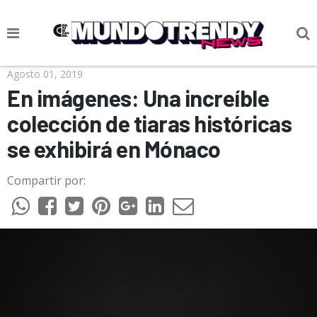
NOTICIAS
Agosto 01, 2019
En imágenes: Una increíble
CULTURA POP
colección de tiaras históricas
CIENCIA Y TECNOLOGÍA
se exhibirá en Mónaco
VIDA
Compartir por:
SOCIEDAD
CULTURIZANDO.COM