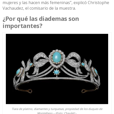
mujeres y las hacen más femeninas”, explicó Christophe
Vachaudez, el comisario de la muestra.
¿Por qué las diademas son
importantes?
Tiara de platino, diamantes y turquesas, propiedad de los duques de
Montellano – (Foto: Chaulet).-