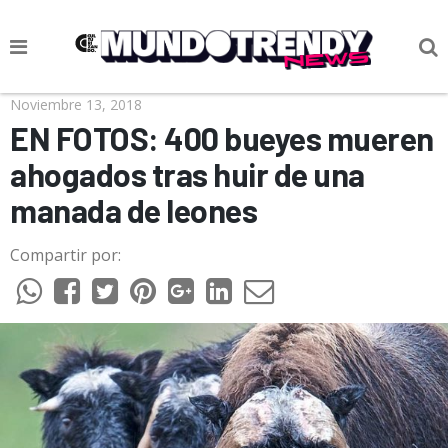
NOTICIAS
Noviembre 13, 2018
EN FOTOS: 400 bueyes mueren
CULTURA POP
ahogados tras huir de una
CIENCIA Y TECNOLOGÍA
manada de leones
VIDA
Compartir por:
SOCIEDAD
CULTURIZANDO.COM