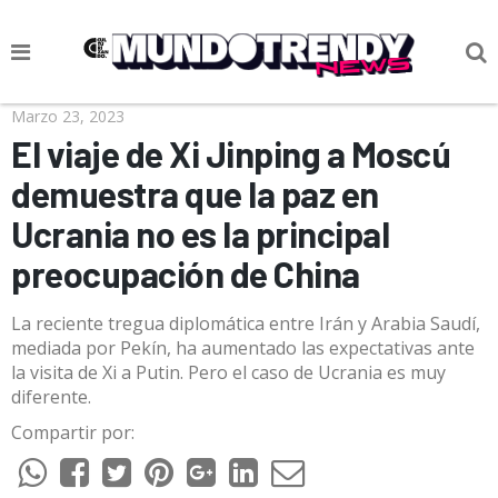
NOTICIAS
Marzo 23, 2023
El viaje de Xi Jinping a Moscú
CULTURA POP
demuestra que la paz en
CIENCIA Y TECNOLOGÍA
Ucrania no es la principal
VIDA
preocupación de China
SOCIEDAD
La reciente tregua diplomática entre Irán y Arabia Saudí,
CULTURIZANDO.COM
mediada por Pekín, ha aumentado las expectativas ante
la visita de Xi a Putin. Pero el caso de Ucrania es muy
diferente.
Compartir por: