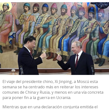
El viaje del presidente chino, Xi Jinping, a Moscú esta
semana se ha centrado más en reiterar los intereses
comunes de China y Rusia, y menos en una vía concreta
para poner fin a la guerra en Ucrania.
Mientras que en una
declaración conjunta
emitida el