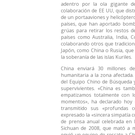
adentro por la ola gigante d
colaboración de EE UU, que dist
de un portaaviones y helicóptero
países, que han aportado bombe
grúas para retirar los restos d
países como Australia, India, 
colaborando otros que tradicio
Japón, como China o Rusia, que 
la soberanía de las islas Kuriles.
China enviará 30 millones d
humanitaria a la zona afectada
del Equipo Chino de Búsqueda y
supervivientes. «China es tam
empatizamos totalmente con l
momentos», ha declarado hoy e
transmitido sus «profundas c
expresado la «sincera simpatía 
de prensa anual celebrada en 
Sichuan de 2008, que mató a m
envió un equipo de rescate a Ch