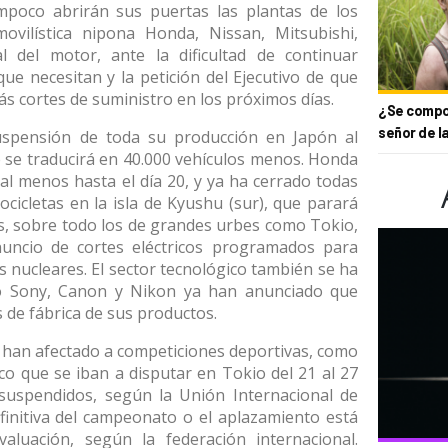
poco abrirán sus puertas las plantas de los
ovilística nipona Honda, Nissan, Mitsubishi,
l del motor, ante la dificultad de continuar
que necesitan y la petición del Ejecutivo de que
s cortes de suministro en los próximos días.
¿Se compor
señor de l
uspensión de toda su producción en Japón al
e se traducirá en 40.000 vehículos menos. Honda
al menos hasta el día 20, y ya ha cerrado todas
cicletas en la isla de Kyushu (sur), que parará
, sobre todo los de grandes urbes como Tokio,
nuncio de cortes eléctricos programados para
les nucleares. El sector tecnológico también se ha
mo Sony, Canon y Nikon ya han anunciado que
s de fábrica de sus productos.
n han afectado a competiciones deportivas, como
ico que se iban a disputar en Tokio del 21 al 27
uspendidos, según la Unión Internacional de
efinitiva del campeonato o el aplazamiento está
aluación, según la federación internacional.