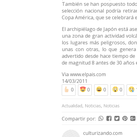
También se han pospuesto todos l
selección nacional podría retir
Copa América, que se celebrará e
El archipiélago de Japón está ase
una zona de gran actividad volcá
los lugares más peligrosos, don
unas con otras, lo que genera
advertido desde hace tiempo de 
de magnitud 8 antes de 30 años e
Via
www.elpais.com
14/03/2011
0
0
0
0
,
,
Actualidad
Noticias
Noticias
Compartir por:
culturizando.com