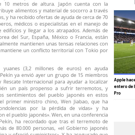
e 10 metros de altura. Japón cuenta con la
ribuye alimentos y material de socorro a través
s, y ha recibido ofertas de ayuda de cerca de 70
ros, médicos o especialistas en el manejo de
e edificios y llegar a los atrapados. Además de
Corea del Sur, España, México o Francia, están
nalmente mantienen unas tensas relaciones con
mantiene un conflicto territorial con Tokio por
e yuanes (3,2 millones de euros) en ayuda
. Pekín ya envió ayer un grupo de 15 miembros
Apple hace 
 Rescate Internacional para ayudar a localizar
entero de 
bién un país propenso a sufrir terremotos, y
Pro
os sentimientos del pueblo japonés en estos
l primer ministro chino, Wen Jiabao, que ha
ondolencias por la pérdida de vidas» y ha
con el pueblo japonés». Wen, en una conferencia
Pekín, ha recordado que tras el terremoto de
ás de 80.000 personas, «el Gobierno japonés
ina y ofreció suministros». Y ha asegurado que