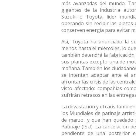
más avanzadas del mundo. Tam
gigantes de la industria autom
Suzuki o Toyota, líder mundia
operando sin recibir las piezas 
conserven energía para evitar má
Así, Toyota ha anunciado la s
menos hasta el miércoles, lo qu
también detendrá la fabricación 
sus plantas excepto una de moto
mañana. También los ciudadanos
se intentan adaptar ante el a
afrontar las crisis de las centra
visto afectado: compañías co
sufrirán retrasos en las entrega
La devastación y el caos tambié
los Mundiales de patinaje artíst
de marzo, y que han quedado s
Patinaje (ISU). La cancelación d
pendiente de una posterior ev