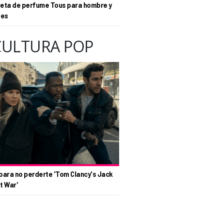
eta de perfume Tous para hombre y
tes
CULTURA POP
para no perderte 'Tom Clancy's Jack
t War'