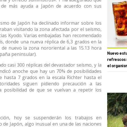
o de más ayuda a Japón de acuerdo con sus
rismo de Japón ha declinado informar sobre los
raban visitando la zona afectada por el seísmo,
icias Kyodo. Varias embajadas han recomendado
ís, donde una nueva réplica de 6,3 grados en la
 de nuevo la zona nororiental a las 15.13 hora
Nuevo estud
paña peninsular).
refrescos 
ado casi 300 réplicas del devastador seísmo, y la
el organis
ndicó anoche que hay un 70% de posibilidades
e hasta 7 grados en la escala Richter hasta el
toridades siguen pidiendo precaución a las
a posibilidad de que se vuelvan a repetir los
ación, hoy se suspenderán los trabajos en
o de Japón, algo inusual en una de las naciones