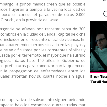
embargo, algunos medios creen que es posible
dos huyeran a tiempo a la vecina localidad de
poco se conoce el paradero de otros 8.000
Otsuchi, en la provincia de Iwate.
ergencia se afanan por rescatar cerca de 300
combros en la ciudad de Sendai, capital de dicha
 incluidos en el recuento oficial de víctimas. En
n apareciendo cuerpos sin vida en las playas y
e se ve dificultada por las constantes réplicas y
usada por el terremoto, el mayor que ha sufrido
gistrar datos hace 140 años. El Gobierno de
tras prefecturas para comenzar con la quema de
tar la propagación de enfermedades entre los
cuales afrontan hoy su cuarta noche sin agua,
El conflict
'For All Ma
o del operativo de salvamento siguen peinando
trapadas bajo los escombros o arrastradas mar