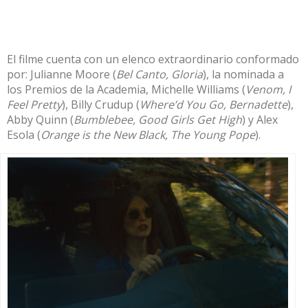
El filme cuenta con un elenco extraordinario conformado
por: Julianne Moore (
Bel Canto, Gloria
), la nominada a
los Premios de la Academia, Michelle Williams (
Venom, I
Feel Pretty
), Billy Crudup (
Where’d You Go, Bernadette
),
Abby Quinn (
Bumblebee, Good Girls Get High
) y Alex
Esola (
Orange is the New Black, The Young Pope
).