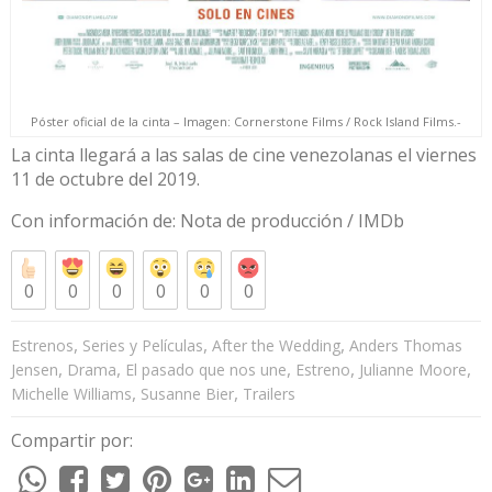
Póster oficial de la cinta – Imagen: Cornerstone Films / Rock Island Films.-
La cinta llegará a las salas de cine venezolanas el viernes
11 de octubre del 2019.
Con información de: Nota de producción /
IMDb
0
0
0
0
0
0
,
,
,
Estrenos
Series y Películas
After the Wedding
Anders Thomas
,
,
,
,
,
Jensen
Drama
El pasado que nos une
Estreno
Julianne Moore
,
,
Michelle Williams
Susanne Bier
Trailers
Compartir por: