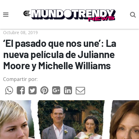
NOTICIAS
Octubre 08, 2019
‘El pasado que nos une’: La
CULTURA POP
nueva película de Julianne
CIENCIA Y TECNOLOGÍA
Moore y Michelle Williams
VIDA
Compartir por:
SOCIEDAD
CULTURIZANDO.COM