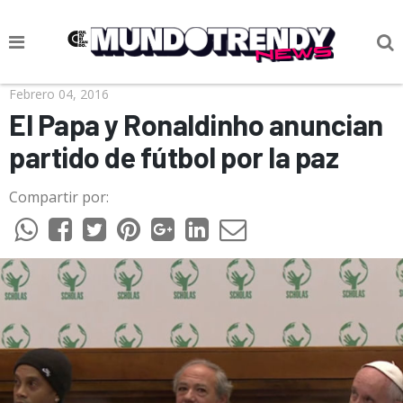
NOTICIAS
Febrero 04, 2016
El Papa y Ronaldinho anuncian
CULTURA POP
partido de fútbol por la paz
CIENCIA Y TECNOLOGÍA
Compartir por:
VIDA
SOCIEDAD
CULTURIZANDO.COM