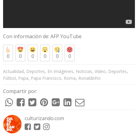
Con información de:
AFP YouTube
0
0
0
0
0
0
,
,
,
,
,
,
Actualidad
Deportes
En Imágenes
Noticias
Video
Deportes
,
,
,
,
Fútbol
Papa
Papa Francisco
Roma
Ronaldinho
Compartir por:
culturizando.com