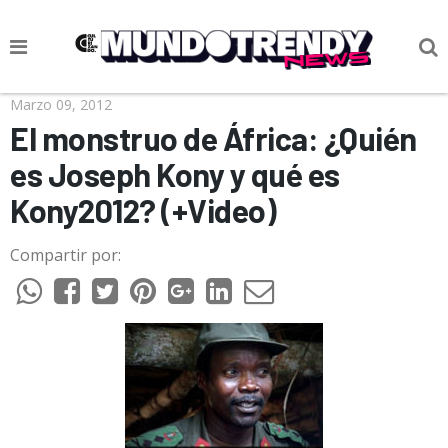
NOTICIAS
Marzo 09, 2012
El monstruo de África: ¿Quién
CULTURA POP
es Joseph Kony y qué es
CIENCIA Y TECNOLOGÍA
Kony2012? (+Video)
VIDA
Compartir por:
SOCIEDAD
CULTURIZANDO.COM