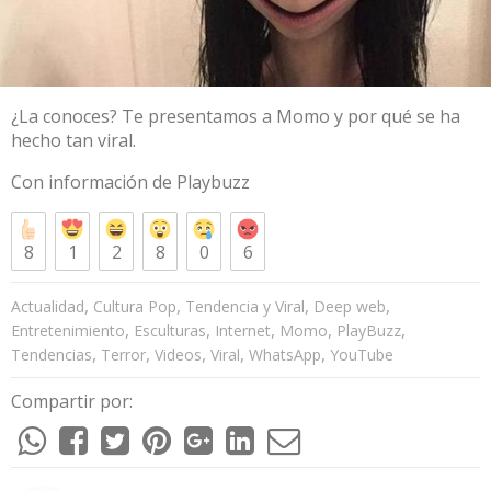
¿La conoces? Te presentamos a Momo y por qué se ha
hecho tan viral.
Con información de
Playbuzz
8
1
2
8
0
6
,
,
,
,
Actualidad
Cultura Pop
Tendencia y Viral
Deep web
,
,
,
,
,
Entretenimiento
Esculturas
Internet
Momo
PlayBuzz
,
,
,
,
,
Tendencias
Terror
Videos
Viral
WhatsApp
YouTube
Compartir por: