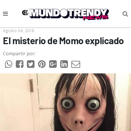
NOTICIAS
Agosto 04, 2018
El misterio de Momo explicado
CULTURA POP
Compartir por:
CIENCIA Y TECNOLOGÍA
VIDA
SOCIEDAD
CULTURIZANDO.COM