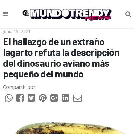
NOTICIAS
Junio 19, 2021
El hallazgo de un extraño
CULTURA POP
lagarto refuta la descripción
CIENCIA Y TECNOLOGÍA
del dinosaurio aviano más
VIDA
pequeño del mundo
SOCIEDAD
Compartir por:
CULTURIZANDO.COM