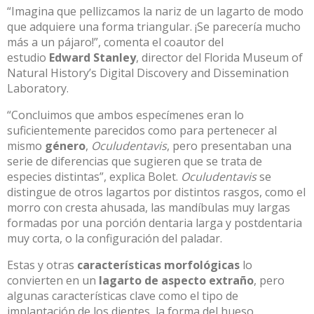
“Imagina que pellizcamos la nariz de un lagarto de modo
que adquiere una forma triangular. ¡Se parecería mucho
más a un pájaro!”, comenta el coautor del
estudio
Edward Stanley
, director del Florida Museum of
Natural History’s Digital Discovery and Dissemination
Laboratory.
“Concluimos que ambos especímenes eran lo
suficientemente parecidos como para pertenecer al
mismo
género
,
Oculudentavis
, pero presentaban una
serie de diferencias que sugieren que se trata de
especies distintas”, explica Bolet.
Oculudentavis
se
distingue de otros lagartos por distintos rasgos, como el
morro con cresta ahusada, las mandíbulas muy largas
formadas por una porción dentaria larga y postdentaria
muy corta, o la configuración del paladar.
Estas y otras
características morfológicas
lo
convierten en un
lagarto de aspecto extraño
, pero
algunas características clave como el tipo de
implantación de los dientes, la forma del hueso