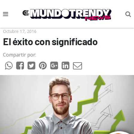
NOTICIAS
Octubre 17, 2016
El éxito con significado
CULTURA POP
Compartir por:
CIENCIA Y TECNOLOGÍA
VIDA
SOCIEDAD
CULTURIZANDO.COM