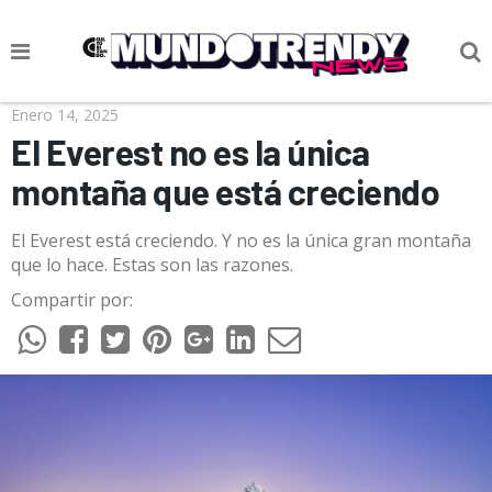
NOTICIAS
Enero 14, 2025
El Everest no es la única
CULTURA POP
montaña que está creciendo
CIENCIA Y TECNOLOGÍA
El Everest está creciendo. Y no es la única gran montaña
VIDA
que lo hace. Estas son las razones.
SOCIEDAD
Compartir por:
CULTURIZANDO.COM