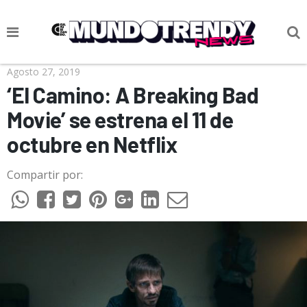
NOTICIAS
Agosto 27, 2019
‘El Camino: A Breaking Bad
CULTURA POP
Movie’ se estrena el 11 de
CIENCIA Y TECNOLOGÍA
octubre en Netflix
VIDA
Compartir por:
SOCIEDAD
CULTURIZANDO.COM