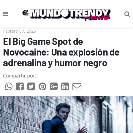
NOTICIAS
Febrero 07, 2025
El Big Game Spot de
CULTURA POP
Novocaine: Una explosión de
CIENCIA Y TECNOLOGÍA
adrenalina y humor negro
VIDA
Compartir por:
SOCIEDAD
CULTURIZANDO.COM