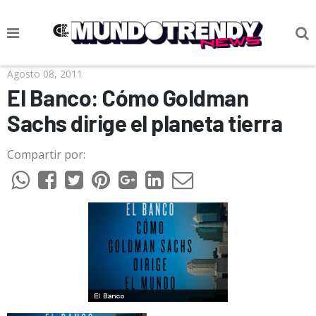
NOTICIAS
Agosto 08, 2011
El Banco: Cómo Goldman
CULTURA POP
Sachs dirige el planeta tierra
CIENCIA Y TECNOLOGÍA
Compartir por:
VIDA
SOCIEDAD
CULTURIZANDO.COM