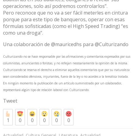
operaciones, solo así podremos controlarlos”.
Pero reconoce que no va a ser fácil meterles en cintura
porque para este tipo de banqueros, operar con esas
fórmulas sofisticadas (como el High Speed Trading) “es
como una droga“.
Una colaboración de @mauricedhs para @Culturizando
Culturizando no se hace responsable por las afirmaciones y comentarios expresados por sus
columnistas, anunciantes o foristas; y no reflejan necesariamente la opinión de la misma.
Culturizando se reserva el derecho a eliminar aquellos comentarios que por su naturaleza
sean considerados ofensivos, injuriantes, fuera de la ley o no acordes a la temática tratada.
En ningún momento la publicación de un artículo suministrado por un colaborador,
representará algún tipo de relación laboral con Culturizando.
Tweet
1
0
0
0
0
0
,
,
,
,
Actualidad
Cultura General
Literatura
Actualidad