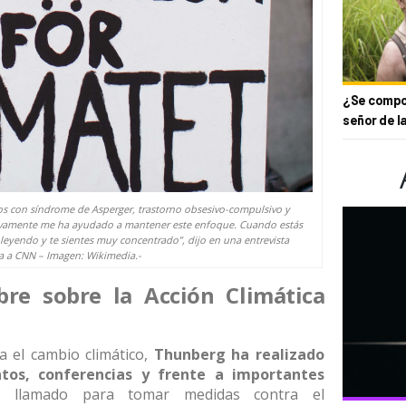
¿Se compor
señor de l
os con síndrome de Asperger, trastorno obsesivo-compulsivo y
itivamente me ha ayudado a mantener este enfoque. Cuando estás
leyendo y te sientes muy concentrado”, dijo en una entrevista
a a CNN – Imagen: Wikimedia.-
re sobre la Acción Climática
a el cambio climático,
Thunberg ha realizado
ntos, conferencias y frente a importantes
n llamado para tomar medidas contra el