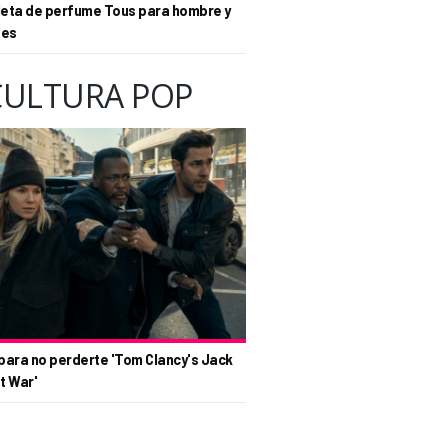
eta de perfume Tous para hombre y
tes
CULTURA POP
para no perderte 'Tom Clancy's Jack
t War'