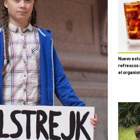
Nuevo estud
refrescos 
el organis