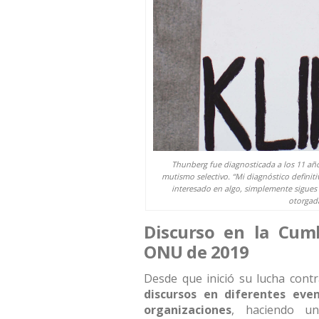
Thunberg fue diagnosticada a los 11 añ
mutismo selectivo. “Mi diagnóstico defin
interesado en algo, simplemente sigues 
otorgad
Discurso en la Cumb
ONU de 2019
Desde que inició su lucha contr
discursos en diferentes eve
organizaciones
, haciendo u