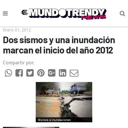
NOTICIAS
Enero 01, 2012
Dos sismos y una inundación
CULTURA POP
marcan el inicio del año 2012
CIENCIA Y TECNOLOGÍA
Compartir por:
VIDA
SOCIEDAD
CULTURIZANDO.COM