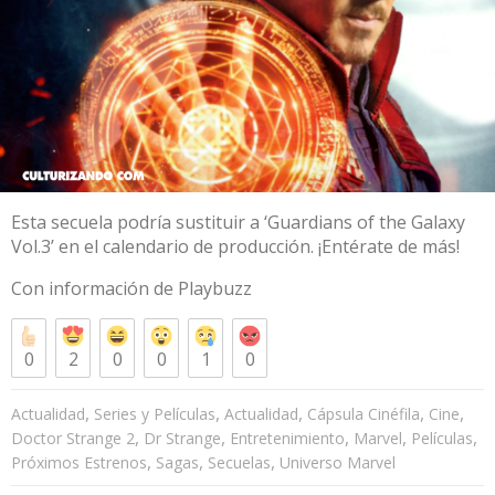
Esta secuela podría sustituir a ‘Guardians of the Galaxy
Vol.3’ en el calendario de producción. ¡Entérate de más!
Con información de P
laybuzz
0
2
0
0
1
0
,
,
,
,
,
Actualidad
Series y Películas
Actualidad
Cápsula Cinéfila
Cine
,
,
,
,
,
Doctor Strange 2
Dr Strange
Entretenimiento
Marvel
Películas
,
,
,
Próximos Estrenos
Sagas
Secuelas
Universo Marvel