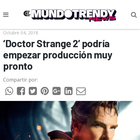
NOTICIAS
Octubre 04, 2018
‘Doctor Strange 2’ podría
CULTURA POP
empezar producción muy
CIENCIA Y TECNOLOGÍA
pronto
VIDA
Compartir por:
SOCIEDAD
CULTURIZANDO.COM