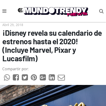
NOTICIAS
Abril 29, 2018
¡Disney revela su calendario de
CULTURA POP
estrenos hasta el 2020!
CIENCIA Y TECNOLOGÍA
(Incluye Marvel, Pixar y
VIDA
Lucasfilm)
SOCIEDAD
Compartir por:
CULTURIZANDO.COM