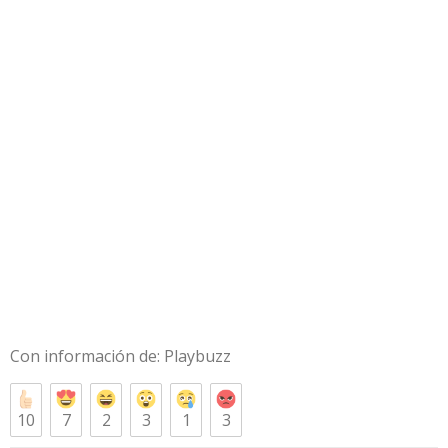
Con información de:
Playbuzz
10
7
2
3
1
3