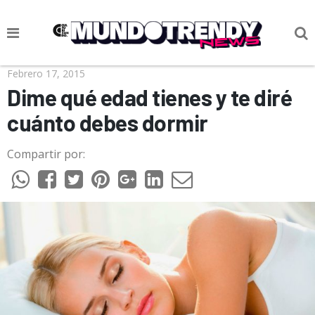
NOTICIAS
Febrero 17, 2015
Dime qué edad tienes y te diré
CULTURA POP
cuánto debes dormir
CIENCIA Y TECNOLOGÍA
Compartir por:
VIDA
SOCIEDAD
CULTURIZANDO.COM