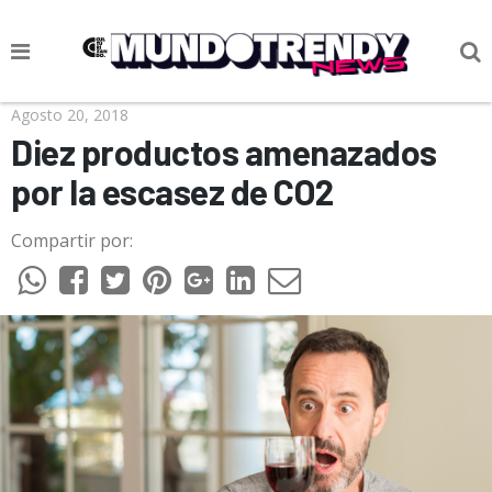
NOTICIAS
Agosto 20, 2018
Diez productos amenazados
CULTURA POP
por la escasez de CO2
CIENCIA Y TECNOLOGÍA
Compartir por:
VIDA
SOCIEDAD
CULTURIZANDO.COM