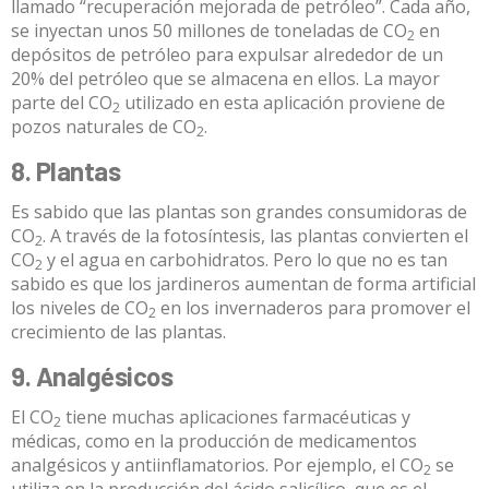
llamado “
recuperación mejorada de petróleo
”. Cada año,
se inyectan unos 50 millones de toneladas de CO
en
2
depósitos de petróleo para expulsar alrededor de un
20% del petróleo que se almacena en ellos. La mayor
parte del CO
utilizado en esta aplicación proviene de
2
pozos naturales de CO
.
2
8. Plantas
Es sabido que las plantas son grandes consumidoras de
CO
. A través de la fotosíntesis, las plantas convierten el
2
CO
y el agua en carbohidratos. Pero lo que no es tan
2
sabido es que los jardineros
aumentan de forma artificial
los niveles de CO
en los invernaderos para promover el
2
crecimiento de las plantas.
9. Analgésicos
El CO
tiene muchas aplicaciones farmacéuticas y
2
médicas, como en la producción de medicamentos
analgésicos
y antiinflamatorios. Por ejemplo, el CO
se
2
utiliza en la producción del
ácido salicílico
, que es el