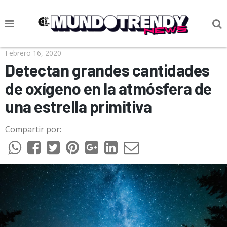
NOTICIAS
Febrero 16, 2020
Detectan grandes cantidades
CULTURA POP
de oxígeno en la atmósfera de
CIENCIA Y TECNOLOGÍA
una estrella primitiva
VIDA
Compartir por:
SOCIEDAD
CULTURIZANDO.COM