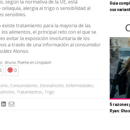
o, según la normativa de la UE, está
Guía compl
eliaquía, alergia al trigo o sensibilidad al
sus varian
s sensibles.
 existe tratamiento para la mayoría de las
los alimentos, el principal reto con el que se
es evitar la exposición involuntaria de los
enos a través de una información al consumidor
nzález Alonso.
to:
Bruno Thethe
en
Unsplash
0
0
,
,
,
,
teno
Consumidores
Desnutrición
Enfermedades
,
,
utrición
Tratamientos
Trigo
5 razones 
Ryan: Ghos