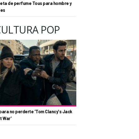
eta de perfume Tous para hombre y
tes
CULTURA POP
para no perderte 'Tom Clancy's Jack
t War'