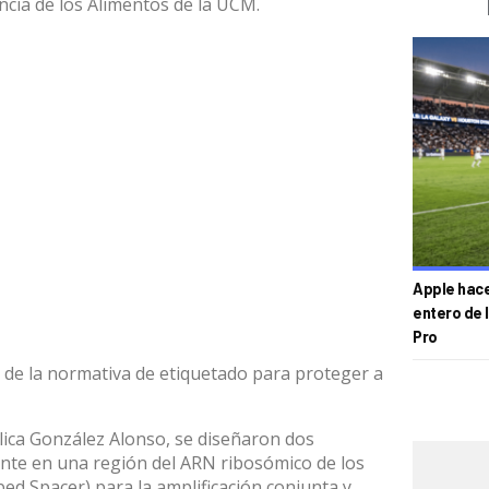
cia de los Alimentos de la UCM.
Apple hace 
entero de 
Pro
o de la normativa de etiquetado para proteger a
plica González Alonso, se diseñaron dos
nte en una región del ARN ribosómico de los
bed Spacer) para la amplificación conjunta y