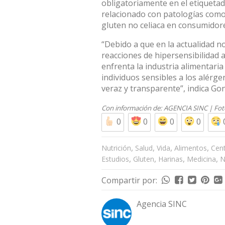
obligatoriamente en el etiquetad
relacionado con patologías como c
gluten no celiaca en consumidore
“Debido a que en la actualidad no
reacciones de hipersensibilidad a 
enfrenta la industria alimentaria 
individuos sensibles a los alérg
veraz y transparente”, indica Go
Con información de:
AGENCIA SINC
| Fo
0
0
0
0
,
,
,
,
Nutrición
Salud
Vida
Alimentos
Cen
,
,
,
,
Estudios
Gluten
Harinas
Medicina
N
Compartir por:
Agencia SINC