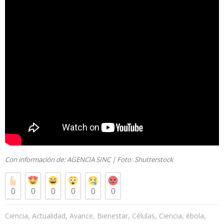
Con información de:
AGENCIA SINC
| Foto:
Shutterstock
0
0
0
0
0
0
,
,
,
,
,
,
,
Ciencia
Actualidad
Avance
Bienestar
Células
Ciencia
ébola