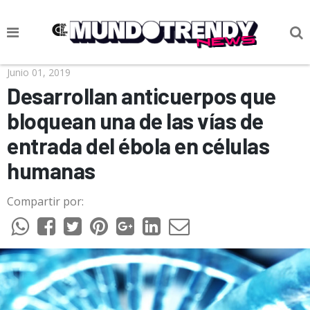
NOTICIAS
Junio 01, 2019
Desarrollan anticuerpos que
CULTURA POP
bloquean una de las vías de
CIENCIA Y TECNOLOGÍA
entrada del ébola en células
VIDA
humanas
SOCIEDAD
Compartir por:
CULTURIZANDO.COM