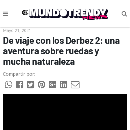
NOTICIAS
Mayo 21, 2021
De viaje con los Derbez 2: una
CULTURA POP
aventura sobre ruedas y
CIENCIA Y TECNOLOGÍA
mucha naturaleza
VIDA
Compartir por:
SOCIEDAD
CULTURIZANDO.COM