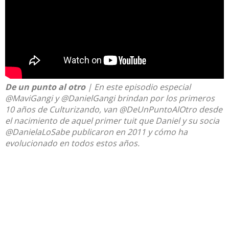
De un punto al otro
| En este episodio especial
@MaviGangi
y
@DanielGangi
brindan por los primeros
10 años de Culturizando, van
@DeUnPuntoAlOtro
desde
el nacimiento de aquel primer tuit que Daniel y su socia
@DanielaLoSabe
publicaron en 2011 y cómo ha
evolucionado en todos estos años.