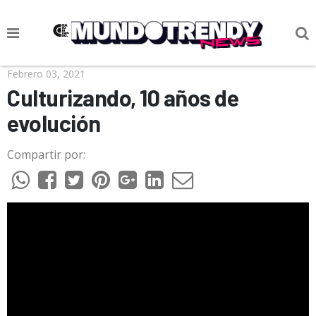
NOTICIAS
Febrero 03, 2021
Culturizando, 10 años de
CULTURA POP
evolución
CIENCIA Y TECNOLOGÍA
Compartir por:
VIDA
SOCIEDAD
CULTURIZANDO.COM