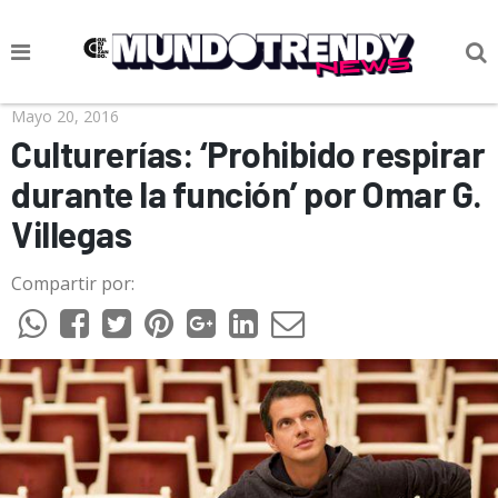
NOTICIAS
Mayo 20, 2016
Culturerías: ‘Prohibido respirar
CULTURA POP
durante la función’ por Omar G.
CIENCIA Y TECNOLOGÍA
Villegas
VIDA
Compartir por:
SOCIEDAD
CULTURIZANDO.COM