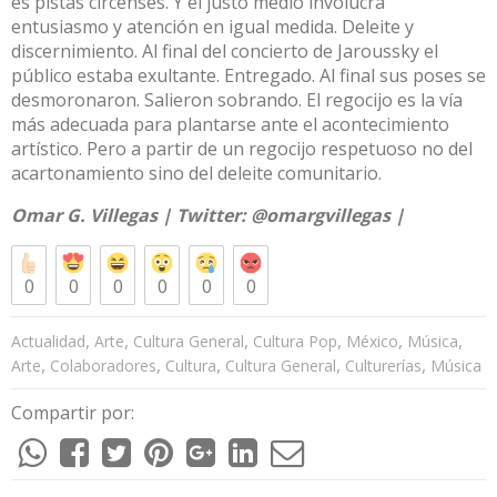
es pistas circenses. Y el justo medio involucra
entusiasmo y atención en igual medida. Deleite y
discernimiento. Al final del concierto de Jaroussky el
público estaba exultante. Entregado. Al final sus poses se
desmoronaron. Salieron sobrando. El regocijo es la vía
más adecuada para plantarse ante el acontecimiento
artístico. Pero a partir de un regocijo respetuoso no del
acartonamiento sino del deleite comunitario.
Omar G. Villegas | Twitter:
@omargvillegas
|
0
0
0
0
0
0
,
,
,
,
,
,
Actualidad
Arte
Cultura General
Cultura Pop
México
Música
,
,
,
,
,
Arte
Colaboradores
Cultura
Cultura General
Culturerías
Música
Compartir por: