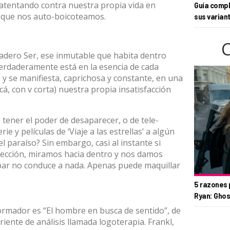
, atentando contra nuestra propia vida en
Guía compl
 que nos auto-boicoteamos.
sus varian
adero Ser, ese inmutable que habita dentro
erdaderamente está en la esencia de cada
y se manifiesta, caprichosa y constante, en una
cá, con v corta) nuestra propia insatisfacción
 tener el poder de desaparecer, o de tele-
e y películas de ‘Viaje a las estrellas’ a algún
 paraíso? Sin embargo, casi al instante si
spección, miramos hacia dentro y nos damos
apar no conduce a nada. Apenas puede maquillar
5 razones 
Ryan: Ghos
rmador es “El hombre en busca de sentido”, de
riente de análisis llamada logoterapia. Frankl,