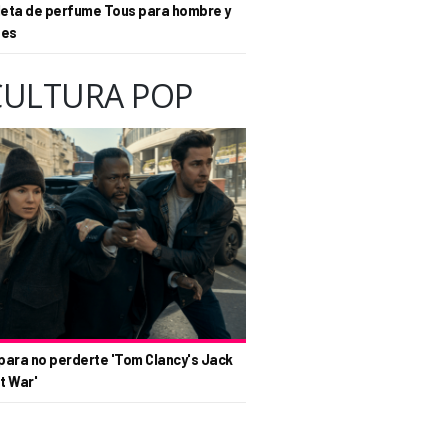
eta de perfume Tous para hombre y
tes
CULTURA POP
para no perderte 'Tom Clancy's Jack
t War'