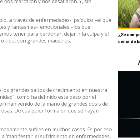
 nos marcaron y nos desafiaron. Y, sin
mplo, a través de enfermedades-; psíquico –el que
es y fantasmas-; emocionales –los que
emos tener para perdonar, dejar ir la culpa y el
¿Se compor
tro tipo, son grandes maestros.
señor de l
los grandes saltos de crecimiento en nuestra
rnidad”, como ha definido este paso por el
or) han venido de la mano de grandes dosis de
orosas. De cualquier forma en que se hayan
adamente sutiles en muchos casos. Es por eso
a ‘manifestar’ el sufrimiento en enfermedades,