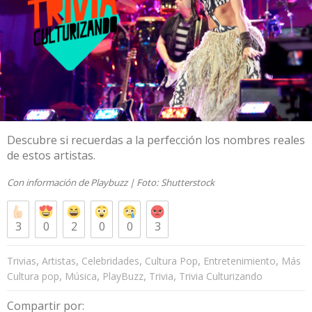
Descubre si recuerdas a la perfección los nombres reales
de estos artistas.
Con información de
Playbuzz
| Foto:
Shutterstock
3
0
2
0
0
3
,
,
,
,
,
Trivias
Artistas
Celebridades
Cultura Pop
Entretenimiento
Más
,
,
,
,
Cultura pop
Música
PlayBuzz
Trivia
Trivia Culturizando
Compartir por: