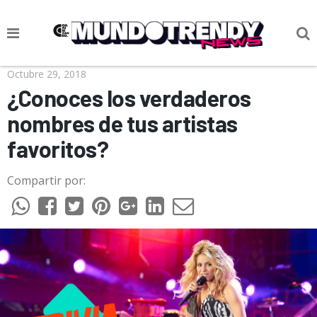
NOTICIAS
Octubre 29, 2018
¿Conoces los verdaderos
CULTURA POP
nombres de tus artistas
CIENCIA Y TECNOLOGÍA
favoritos?
VIDA
Compartir por:
SOCIEDAD
CULTURIZANDO.COM