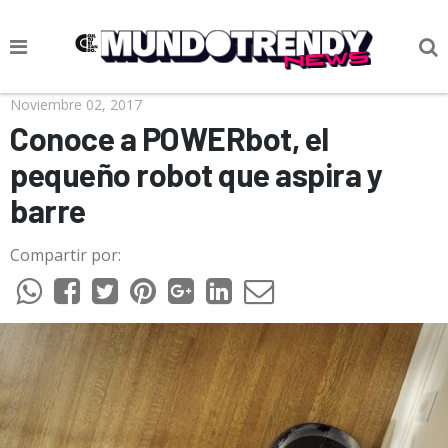
NOTICIAS
Noviembre 02, 2017
Conoce a POWERbot, el
CULTURA POP
pequeño robot que aspira y
CIENCIA Y TECNOLOGÍA
barre
VIDA
Compartir por:
SOCIEDAD
CULTURIZANDO.COM