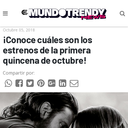
NOTICIAS
Octubre 05, 2018
¡Conoce cuáles son los
CULTURA POP
estrenos de la primera
CIENCIA Y TECNOLOGÍA
quincena de octubre!
VIDA
Compartir por:
SOCIEDAD
CULTURIZANDO.COM