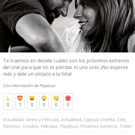
Te traemos en detalle cuáles son los próximos estrenos
del cine para que no te pierdas ni uno solo. ¡No esperes
más y dale un vistazo a la lista!
Con información de
Playbuzz
0
1
0
0
0
0
,
,
,
,
,
Actualidad
Series y Películas
Actualidad
Cápsula Cinéfila
Cine
,
,
,
,
,
Estrenos
Octubre
Películas
PlayBuzz
Próximos Estrenos
Trailer