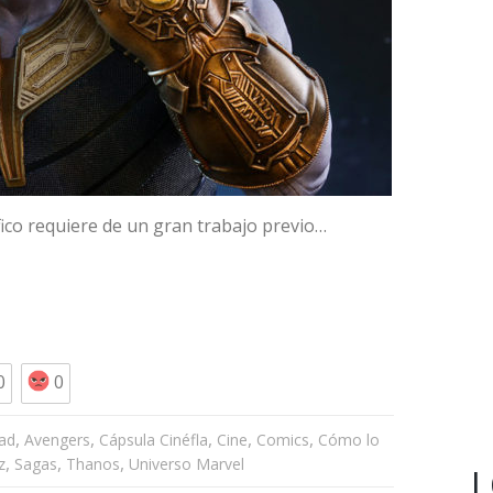
co requiere de un gran trabajo previo…
0
0
,
,
,
,
,
dad
Avengers
Cápsula Cinéfla
Cine
Comics
Cómo lo
,
,
,
z
Sagas
Thanos
Universo Marvel
L