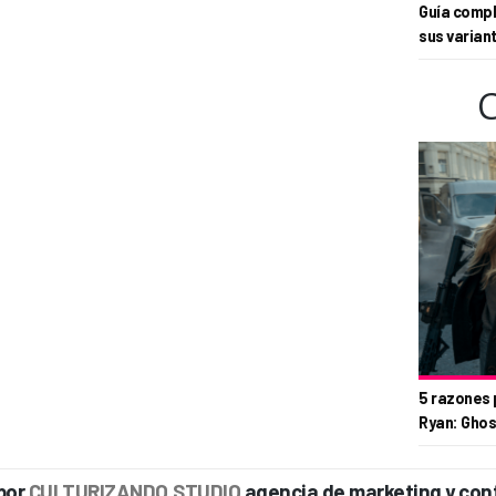
Guía compl
sus varian
5 razones 
Ryan: Ghos
por
CULTURIZANDO.STUDIO
agencia de marketing y con