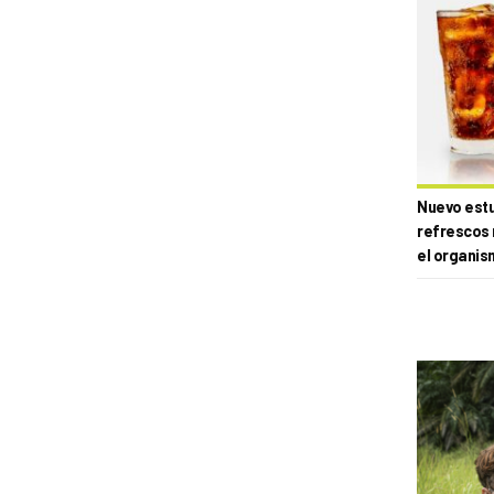
Nuevo estud
refrescos 
el organis