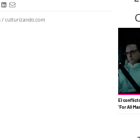
/ culturizando.com
El conflict
'For All Ma