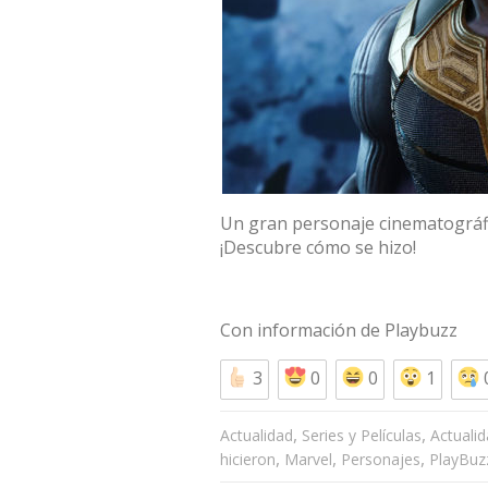
Un gran personaje cinematográfi
¡Descubre cómo se hizo!
Con información de
Playbuzz
3
0
0
1
,
,
Actualidad
Series y Películas
Actuali
,
,
,
hicieron
Marvel
Personajes
PlayBuz