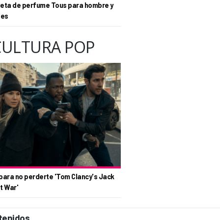
eta de perfume Tous para hombre y
tes
CULTURA POP
para no perderte 'Tom Clancy's Jack
t War'
tenidos