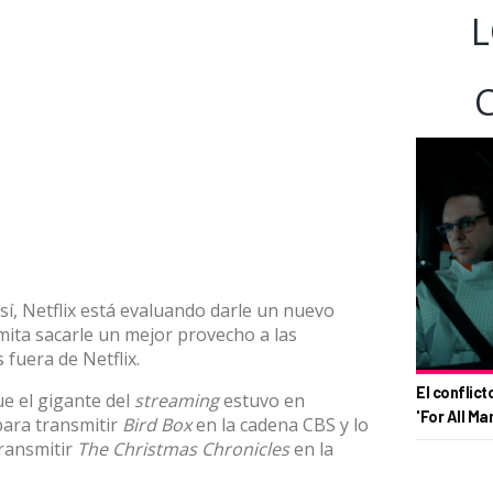
L
í, Netflix está evaluando darle un nuevo
mita sacarle un mejor provecho a las
 fuera de Netflix.
El conflict
ue el gigante del
streaming
estuvo en
'For All Ma
ara transmitir
Bird Box
en la cadena CBS y lo
ransmitir
The Christmas Chronicles
en la