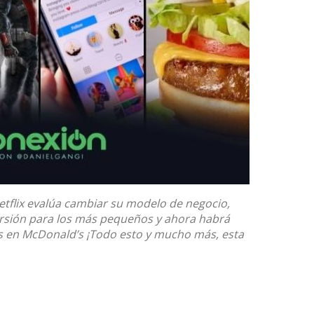
etflix evalúa cambiar su modelo de negocio,
rsión para los más pequeños y ahora habrá
 en McDonald’s ¡Todo esto y mucho más, esta