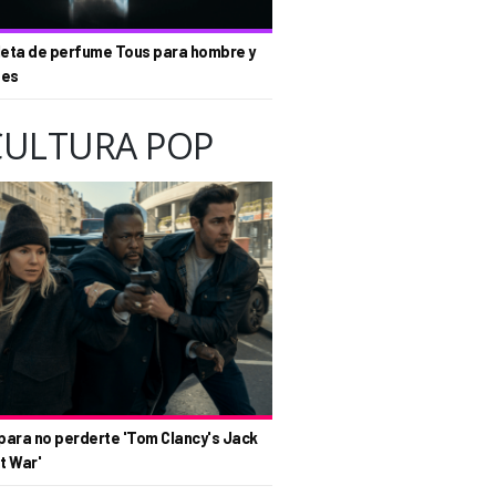
eta de perfume Tous para hombre y
tes
CULTURA POP
para no perderte 'Tom Clancy's Jack
t War'