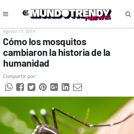
NOTICIAS
Agosto 17, 2019
Cómo los mosquitos
CULTURA POP
cambiaron la historia de la
CIENCIA Y TECNOLOGÍA
humanidad
VIDA
Compartir por:
SOCIEDAD
CULTURIZANDO.COM